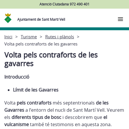
Atenció Ciutadana 972 490 401
Ajuntament de Sant Martí Vell
Inici
Turisme
Rutes i plànols
Volta pels contraforts de les gavarres
Volta pels contraforts de les
gavarres
Introducció
Límit de les Gavarres
Volta
pels contraforts
més septentrionals
de les
Gavarres
a l’entorn del nucli de Sant Martí Vell. Veurem
els
diferents tipus de bosc
i descobrirem que
el
vulcanisme
també té testimonis en aquesta zona.