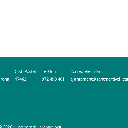
Codi Postal
Telèfon
Correu electrònic
Girona
17462
972 490 401
ajuntament@santmartivell.ca
© 2026
Ajuntament de Sant Martí Vell