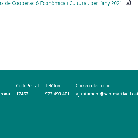
s de Cooperació Econòmica i Cultural, per l’any 2021
Codi Postal
Telèfon
Correu electrònic
Girona
17462
972 490 401
ajuntament@santmartivell.ca