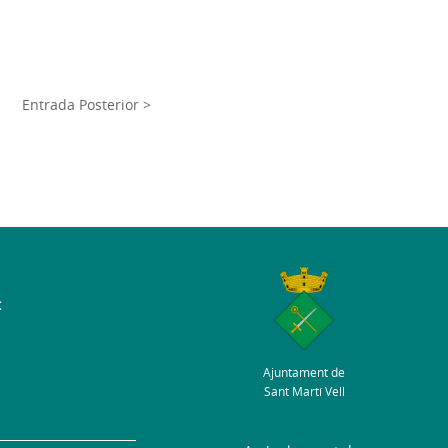
Entrada Posterior >
t
Ajuntament de
Sant Martí Vell